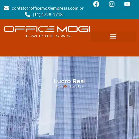
contato@officemogiempresas.com.br
(11) 4728-1718
Lucro Real
Home
Lucro Real