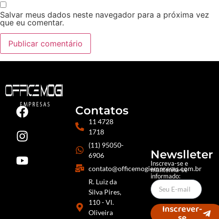
Salvar meus dados neste navegador para a próxima vez
que eu comentar.
Contatos
11 4728
1718
(11) 95050-
Newslleter
6906
Inscreva-se e
contato@officemogiempresas.com.br
mantenha-se
informado:
R. Luiz da
Silva Pires,
110 - Vl.
Inscrever-
Oliveira
se